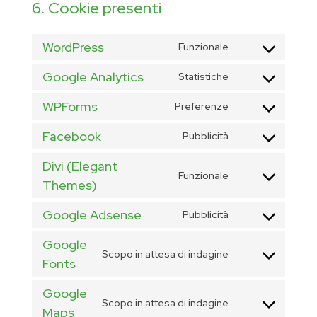
6. Cookie presenti
WordPress
Funzionale
Consent
to
Google Analytics
Statistiche
Consent
service
to
WPForms
Preferenze
wordpress
Consent
service
to
Facebook
Pubblicità
google-
Consent
service
analytics
to
Divi (Elegant
wpforms
Funzionale
service
Themes)
Consent
facebook
to
Google Adsense
Pubblicità
service
Consent
divi-
to
Google
Scopo in attesa di indagine
(elegant-
service
Fonts
Consent
themes)
google-
to
Google
adsense
service
Scopo in attesa di indagine
Maps
Consent