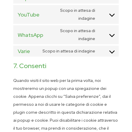
google-
to
fonts
Scopo in attesa di
service
YouTube
Consent
indagine
google-
to
maps
Scopo in attesa di
service
WhatsApp
Consent
indagine
youtube
to
Varie
Scopo in attesa di indagine
service
Consent
whatsapp
to
7. Consenti
service
varie
Quando visiti il sito web per la prima volta, noi
mostreremo un popup con una spiegazione dei
cookie. Appena clicchi su “Salva preferenze”, dai il
permesso a noi di usare le categorie di cookie e
plugin come descritto in questa dichiarazione relativa
ai popup e cookie. Puoi disabilitare i cookie attraverso
il tuo browser, ma prendi in considerazione, che il