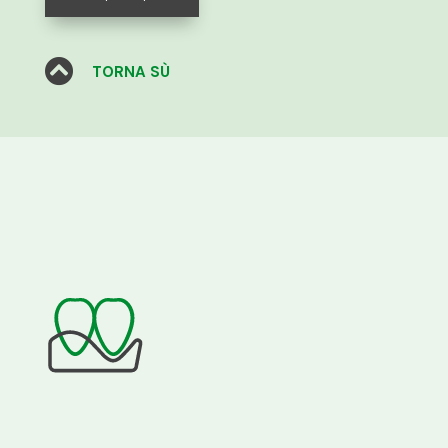

TORNA SÙ