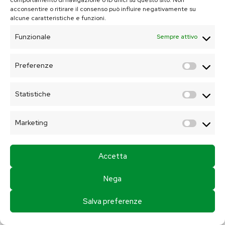
comportamento di navigazione o ID unici su questo sito. Non
acconsentire o ritirare il consenso può influire negativamente su
alcune caratteristiche e funzioni.
Funzionale
Sempre attivo
Preferenze
Prefer
Statistiche
Statis
Marketing
Market
LASER TERAPIA
Una procedura utile per
Accetta
decontaminazione e igiene,
sbiancamento professionale, chirurgia
Nega
orale, terapia afte e dolore articolare
è a
Salva preferenze
disposizione dei pazienti presso i nostri
studi dentistici.